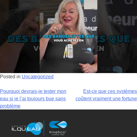
Posted in
Uncategorized
Pourquoi devrais-je tester mon
Est-ce que ces systèmes
eau si je l’ai toujours bue sans
coûtent vraiment une fortune
problème