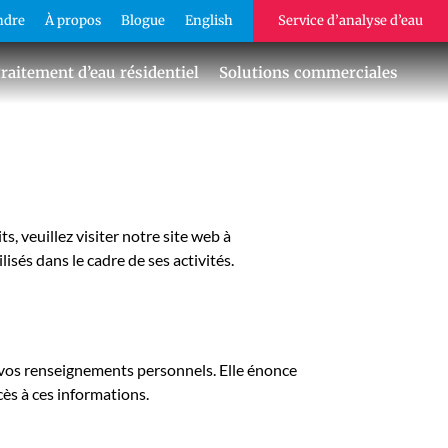
ndre
À propos
Blogue
English
Service d’analyse d’eau
raitement d’eau résidentiel
Solutions commerciales
, veuillez visiter notre site web à
isés dans le cadre de ses activités.
de vos renseignements personnels. Elle énonce
ès à ces informations.