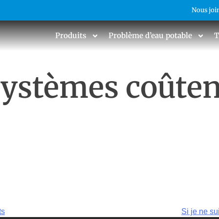
Nous joi
Produits
Problème d’eau potable
T
 systèmes coûte
ts
Si je ne s