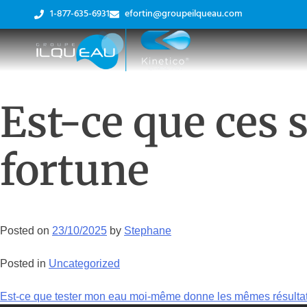
1-877-635-6931
efortin@groupeilqueau.com
Est-ce que ces
fortune
Posted on
23/10/2025
by
Stephane
Posted in
Uncategorized
Est-ce que tester mon eau moi-même donne les mêmes résulta