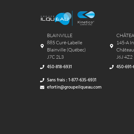
BLAINVILLE
CHÂTE
885 Curé-Labelle
145-A In
Blainville (Québec)
Château
J7C 2L3
J6J 4Z2
450-818-6931
450-691-
Sans frais : 1-877-635-6931
efortin@groupeilqueau.com