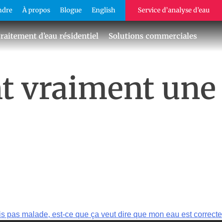
ndre
À propos
Blogue
English
Service d’analyse d’eau
raitement d’eau résidentiel
Solutions commerciales
nt vraiment une
uis pas malade, est-ce que ça veut dire que mon eau est correcte