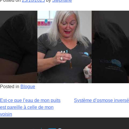
Posted on
23/10/2025
by
Stephane
Posted in
Blogue
Est-ce que l’eau de mon puits
Système d’osmose inversé
est pareille à celle de mon
voisin