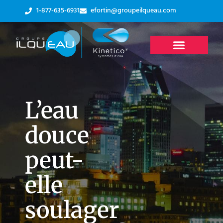
1-877-635-6931
efortin@groupeilqueau.com
L’eau
douce
peut-
elle
soulager