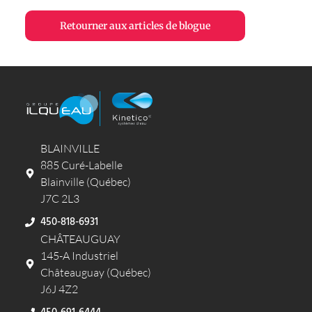
Retourner aux articles de blogue
BLAINVILLE
885 Curé-Labelle
Blainville (Québec)
J7C 2L3
450-818-6931
CHÂTEAUGUAY
145-A Industriel
Châteauguay (Québec)
J6J 4Z2